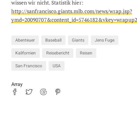
wissen wir nicht. Statistik hier:
http://sanfrancisco.giants.mlb.com/news/wrap.jsp?
ymd=20090707&content_id=5746182&vkey=wrapup2
Abenteuer
Baseball
Giants
Jens Fuge
Kalifornien
Reisebericht
Reisen
San Francisco
USA
Array