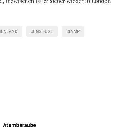
, inzwischen ist er sicher wieder in London
HENLAND
JENS FUGE
OLYMP
Atemberaube