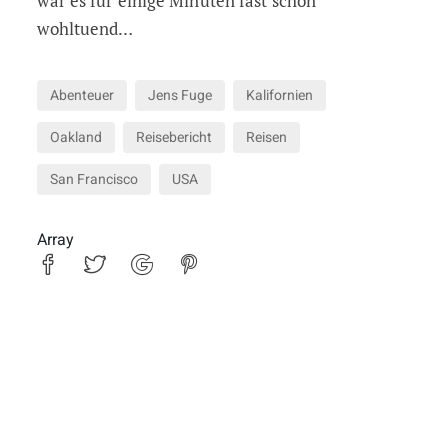
war es für einige Minuten fast schon
wohltuend…
Abenteuer
Jens Fuge
Kalifornien
Oakland
Reisebericht
Reisen
San Francisco
USA
Array