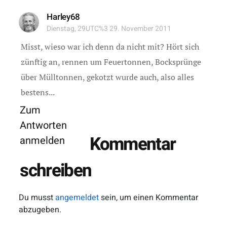
Harley68
Dienstag, 29UTC%3 29. November 2011
Misst, wieso war ich denn da nicht mit? Hört sich
zünftig an, rennen um Feuertonnen, Bocksprünge
über Mülltonnen, gekotzt wurde auch, also alles
bestens...
Zum
Antworten
Kommentar
anmelden
schreiben
Du musst
angemeldet
sein, um einen Kommentar
abzugeben.