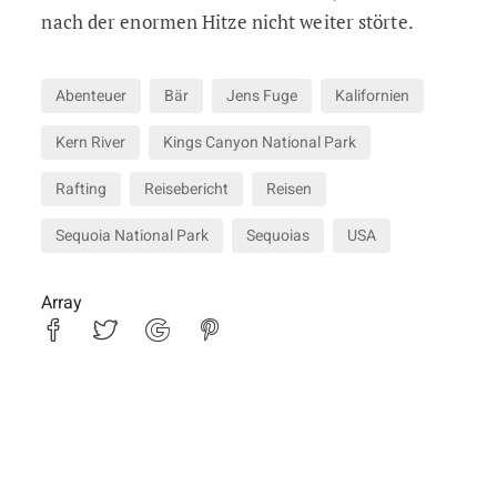
nach der enormen Hitze nicht weiter störte.
Abenteuer
Bär
Jens Fuge
Kalifornien
Kern River
Kings Canyon National Park
Rafting
Reisebericht
Reisen
Sequoia National Park
Sequoias
USA
Array