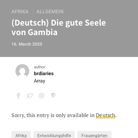
AFRIKA
ALLGEMEIN
(Deutsch) Die gute Seele
von Gambia
16. March 2020
author:
brdiaries
Array
Sorry, this entry is only available in
Deutsch
.
(Deutsch) Die gute Seele von Gambia
Afrika
Entwicklungshilfe
Frauengärten