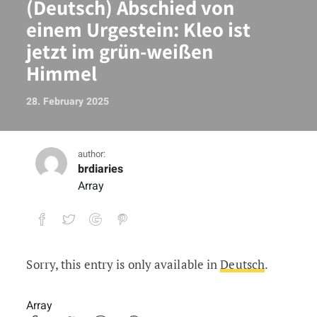
(Deutsch) Abschied von
einem Urgestein: Kleo ist
jetzt im grün-weißen
Himmel
28. February 2025
author:
brdiaries
Array
Sorry, this entry is only available in
Deutsch
.
(Deutsch) Abschied von einem Urgestein
Array