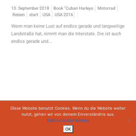
10. September 2018
Book "Cuban Harleys
Motorrad
Reisen
start
USA
USA 2016
Wenn man keine Lust auf endlos gerade und langweilige
Landstraße hat, nimmt man die Interstate. Die ist auch
endlos gerade und...
Impressum
Datenschutz
AGB
Diese Website benutzt Cookies. Wenn du die Website weiter
nutzt, gehen wir von deinem Einverständnis aus.
Datenschutzerklärung
Copyright ©2026 Backroad Diaries
OK