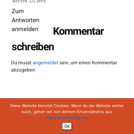
Bericht. LG Jens
Zum
Antworten
Kommentar
anmelden
schreiben
Du musst
angemeldet
sein, um einen Kommentar
abzugeben.
Impressum
Datenschutz
AGB
Diese Website benutzt Cookies. Wenn du die Website weiter
nutzt, gehen wir von deinem Einverständnis aus.
Datenschutzerklärung
Copyright ©2026 Backroad Diaries
OK