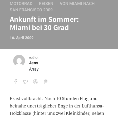
MOTORRAD
REISEN
VON MIAMI NACH
SAN FRANCISCO 2009
Ankunft im Sommer:
Miami bei 30 Grad
16. April 2009
author:
Jens
Array
Es ist vollbracht: Nach 10 Stunden Flug und
Ankunft im Sommer: Miami bei 30 Grad
beinahe unerträglicher Enge in der Lufthansa-
Holzklasse (hinter uns zwei Kleinkinder, neben