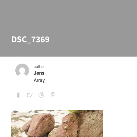
DSC_7369
author:
Jens
Array
DSC_7369