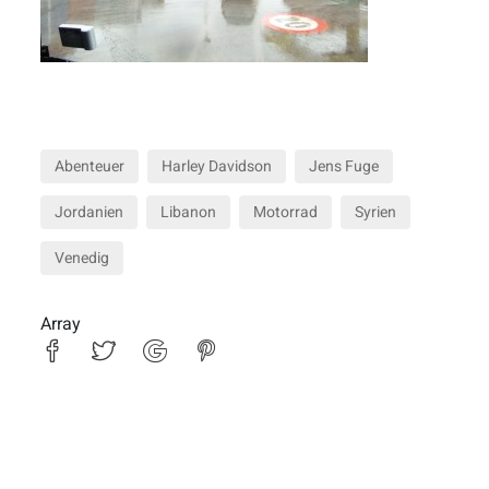
Abenteuer
Harley Davidson
Jens Fuge
Jordanien
Libanon
Motorrad
Syrien
Venedig
Array