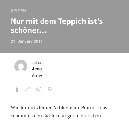
REISEN
Nur mit dem Teppich ist's
schöner…
21. January 2011
author:
Jens
Array
Wieder ein kleiner Artikel über Beirut – das
Nur mit dem Teppich ist's schöner…
scheint es den LVZlern angetan zu haben…