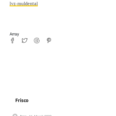
lvz-muldental
Array
Frisco