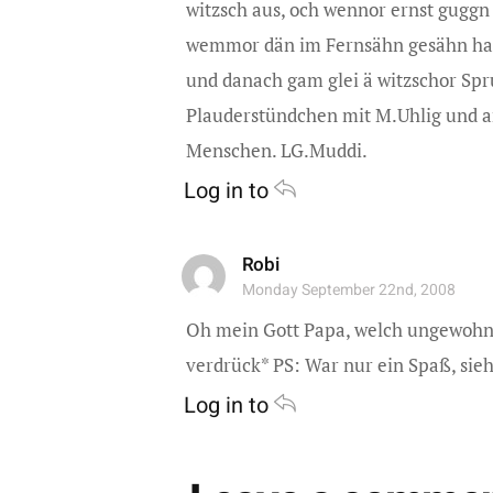
witzsch aus, och wennor ernst guggn d
wemmor dän im Fernsähn gesähn had
und danach gam glei ä witzschor Spru
Plauderstündchen mit M.Uhlig und a
Menschen. LG.Muddi.
Log in to
Robi
Monday September 22nd, 2008
Oh mein Gott Papa, welch ungewohnte
verdrück* PS: War nur ein Spaß, sie
Log in to