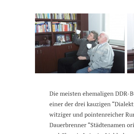
Männe Uhlig
Die meisten ehemaligen DDR-Bü
einer der drei kauzigen “Dialek
witziger und pointenreicher R
Dauerbrenner “Städtenamen orig