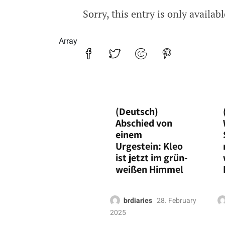
Sorry, this entry is only availab
(Deutsch) Kuba-Beitrag in
Array
(Deutsch)
Abschied von
einem
Urgestein: Kleo
ist jetzt im grün-
weißen Himmel
brdiaries
28. February
2025