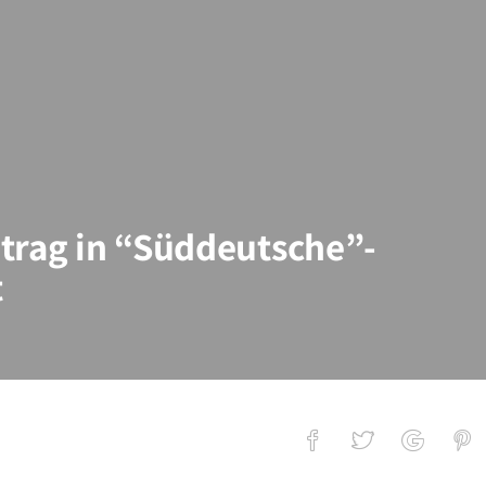
trag in “Süddeutsche”-
t