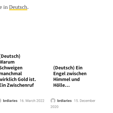
le in
Deutsch
.
 “Süddeutsche”-Buch veröffentlicht
(Deutsch)
Warum
Schweigen
(Deutsch) Ein
manchmal
Engel zwischen
wirklich Gold ist.
Himmel und
Ein Zwischenruf
Hölle…
brdiaries
16. March 2022
brdiaries
15. December
2020