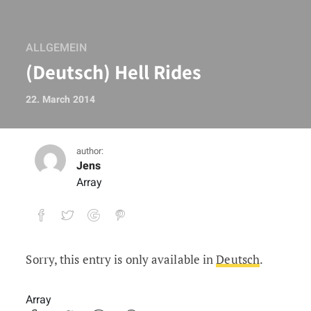
ALLGEMEIN
(Deutsch) Hell Rides
22. March 2014
author:
Jens
Array
Sorry, this entry is only available in
Deutsch
.
(Deutsch) Hell Rides
Array