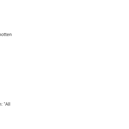
motten
 "All