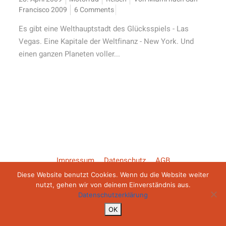
Francisco 2009
6 Comments
Es gibt eine Welthauptstadt des Glücksspiels - Las
Vegas. Eine Kapitale der Weltfinanz - New York. Und
einen ganzen Planeten voller...
Impressum
Datenschutz
AGB
Diese Website benutzt Cookies. Wenn du die Website weiter
nutzt, gehen wir von deinem Einverständnis aus.
Copyright ©2026 Backroad Diaries
Datenschutzerklärung
OK