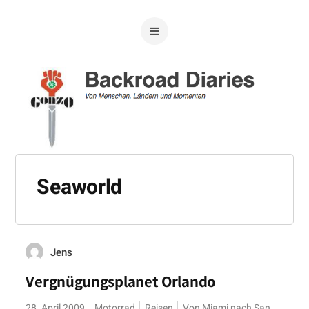
Seaworld
Jens
Vergnügungsplanet Orlando
28. April 2009
Motorrad
Reisen
Von Miami nach San