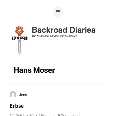
Hans Moser
Jens
Erbse
17. October 2008
Freunde
9 Comments