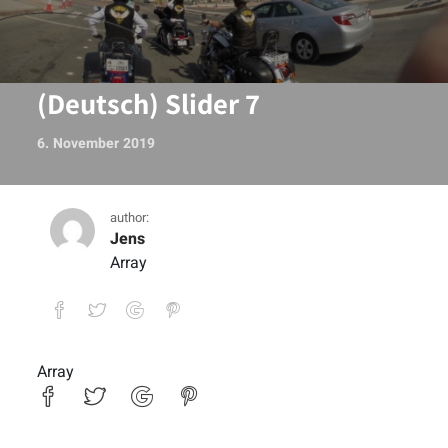
(Deutsch) Slider 7
6. November 2019
author:
Jens
Array
Array
(Deutsch) Slider 7