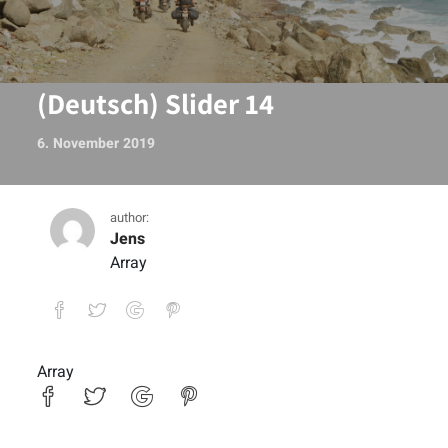
(Deutsch) Slider 14
6. November 2019
author:
Jens
Array
Array
(Deutsch) Slider 14